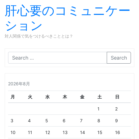
肝心要のコミュニケー
ション
対人関係で気をつけるべきこととは？
Skip to content
Search
2026年8月
月
火
水
木
金
土
日
1
2
3
4
5
6
7
8
9
10
11
12
13
14
15
16